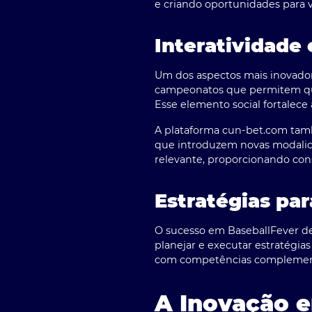
e criando oportunidades para v
Interatividade
Um dos aspectos mais inovadore
campeonatos que permitem qu
Esse elemento social fortalec
A plataforma
cun-bet.com
tamb
que introduzem novas modalida
relevante, proporcionando co
Estratégias pa
O sucesso em BaseballFever d
planejar e executar estratégia
com competências complementar
A Inovação 