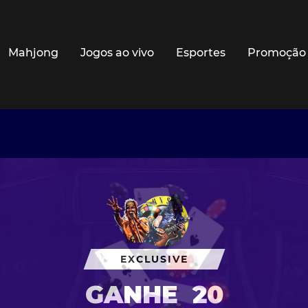
Mahjong
Jogos ao vivo
Esportes
Promoção
EXCLUSIVE
GANHE
20