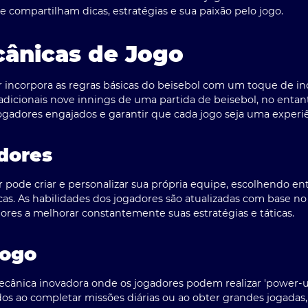
compartilham dicas, estratégias e sua paixão pelo jogo.
cânicas de Jogo
 incorpora as regras básicas do beisebol com um toque de in
adicionais nove innings de uma partida de beisebol, no enta
ogadores engajados e garantir que cada jogo seja uma experiê
dores
 pode criar e personalizar sua própria equipe, escolhendo e
icas. As habilidades dos jogadores são atualizadas com base
dores a melhorar constantemente suas estratégias e táticas.
Jogo
cânica inovadora onde os jogadores podem realizar 'power-up
s ao completar missões diárias ou ao obter grandes jogadas,