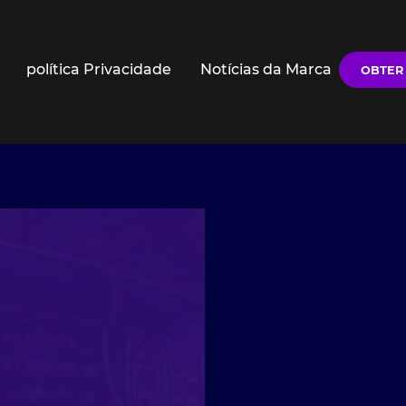
política Privacidade
Notícias da Marca
OBTER