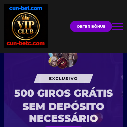
OBTER BÔNUS
EXCLUSIVO
500 GIROS GRÁTIS
SEM DEPÓSITO
NECESSÁRIO