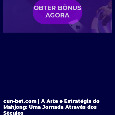
OBTER BÔNUS
AGORA
cun-bet.com | A Arte e Estratégia do
Mahjong: Uma Jornada Através dos
Séculos