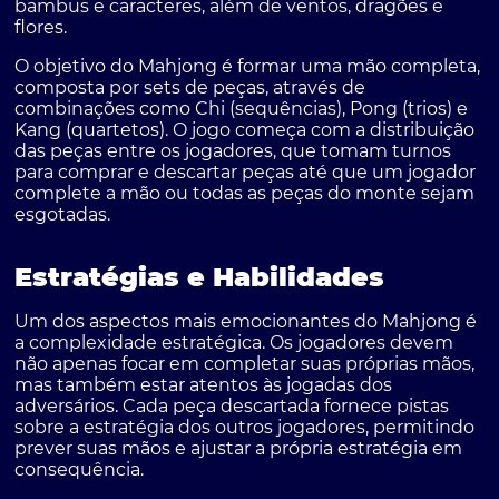
bambus e caracteres, além de ventos, dragões e
flores.
O objetivo do Mahjong é formar uma mão completa,
composta por sets de peças, através de
combinações como Chi (sequências), Pong (trios) e
Kang (quartetos). O jogo começa com a distribuição
das peças entre os jogadores, que tomam turnos
para comprar e descartar peças até que um jogador
complete a mão ou todas as peças do monte sejam
esgotadas.
Estratégias e Habilidades
Um dos aspectos mais emocionantes do Mahjong é
a complexidade estratégica. Os jogadores devem
não apenas focar em completar suas próprias mãos,
mas também estar atentos às jogadas dos
adversários. Cada peça descartada fornece pistas
sobre a estratégia dos outros jogadores, permitindo
prever suas mãos e ajustar a própria estratégia em
consequência.