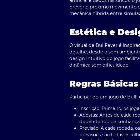
artificial e dados históricos, 
prever o próximo movimento do
mecânica híbrida entre simula
Estética e Des
O visual de BullFever é inspir
detalhe, desde o som ambiente 
design intuitivo do jogo facil
dinâmica sem dificuldade.
Regras Básicas
Participar de um jogo de BullF
Inscrição:
Primeiro, os jog
Apostas:
Antes de cada rod
dependendo da confiança 
Previsão:
A cada rodada, o
previsões são feitas escol