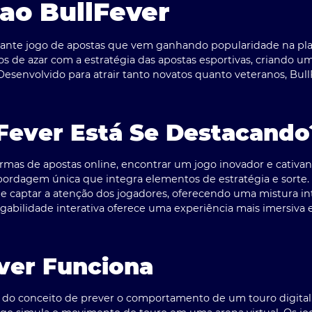
ao BullFever
ante jogo de apostas que vem ganhando popularidade na pl
 de azar com a estratégia das apostas esportivas, criando um
Desenvolvido para atrair tanto novatos quanto veteranos, Bul
Fever Está Se Destacando
rmas de apostas online, encontrar um jogo inovador e cativan
abordagem única que integra elementos de estratégia e sorte.
 captar a atenção dos jogadores, oferecendo uma mistura int
ogabilidade interativa oferece uma experiência mais imersiv
ver Funciona
 do conceito de prever o comportamento de um touro digital. 