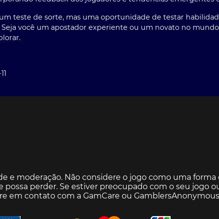
 um teste de sorte, mas uma oportunidade de testar habilida
 Seja você um apostador experiente ou um novato no mundo d
lorar.
11
de e moderação. Não considere o jogo como uma forma d
 possa perder. Se estiver preocupado com o seu jogo ou 
tre em contato com a
GamCare
ou
GamblersAnonymou