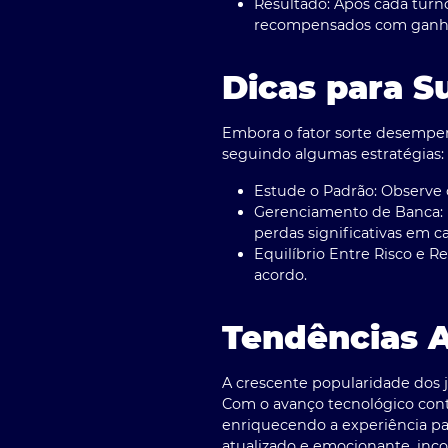
Resultado:
Após cada turno
recompensados com ganhos 
Dicas para S
Embora o fator sorte desempe
seguindo algumas estratégias:
Estude o Padrão:
Observe o
Gerenciamento de Banca:
perdas significativas em c
Equilíbrio Entre Risco e 
acordo.
Tendências A
A crescente popularidade dos 
Com o avanço tecnológico cont
enriquecendo a experiência pa
atualizado e emocionante, inc