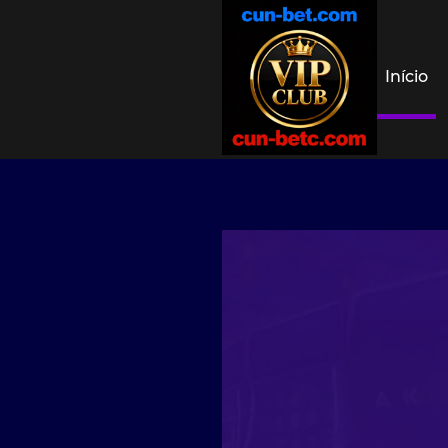
Início