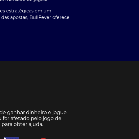
des estratégicas em um
as apostas, BullFever oferece
e ganhar dinheiro e jogue
for afetado pelo jogo de
s
para obter ajuda.