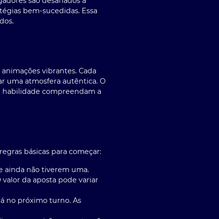
ogadores são desafiados a
tégias bem-sucedidas. Essa
dos.
e animações vibrantes. Cada
iar uma atmosfera autêntica. O
 de habilidade compreendam a
 regras básicas para começar:
se ainda não tiverem uma.
valor da aposta pode variar
á no próximo turno. As