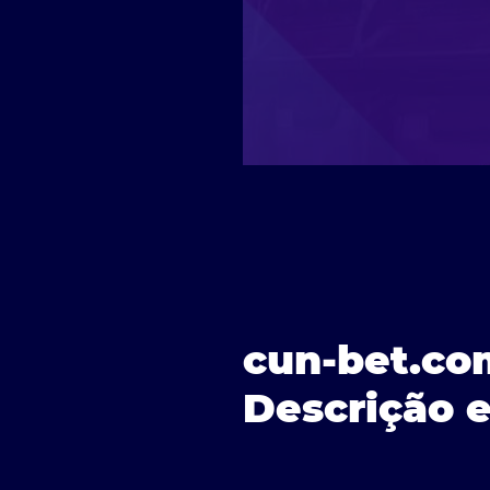
cun-bet.com
Descrição 