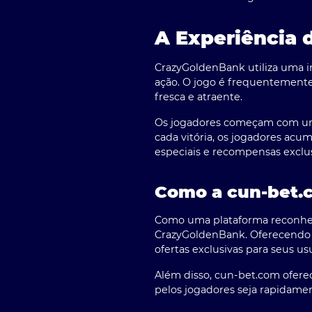
A Experiência 
CrazyGoldenBank utiliza uma i
ação. O jogo é frequentemente 
fresca e atraente.
Os jogadores começam com um sa
cada vitória, os jogadores ac
especiais e recompensas exclus
Como a cun-bet.c
Como uma plataforma reconhec
CrazyGoldenBank. Oferecendo um
ofertas exclusivas para seus usu
Além disso, cun-bet.com ofere
pelos jogadores seja rapidamen