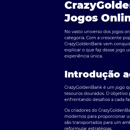
CrazyGold
Jogos Onli
No vasto universo dos jogos o
categoria. Com a crescente pop
CrazyGoldenBank vem conquista
explicar o que faz desse jogo 
experiência única.
Introdução 
CrazyGoldenBank é um jogo que
tesouros dourados. O objetivo
enfrentando desafios a cada fa
Os criadores do CrazyGoldenBa
modernos para proporcionar uma
são transportados para um amb
reformular estratégias.