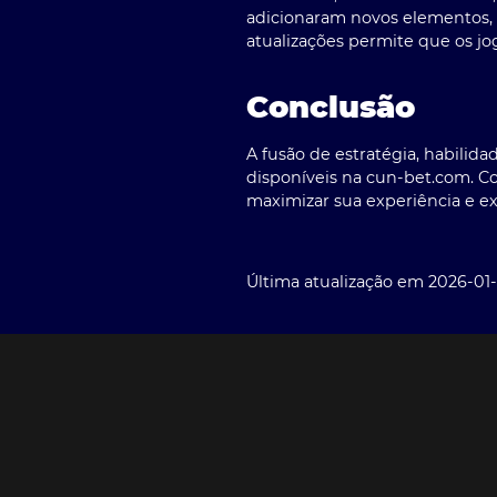
adicionaram novos elementos, 
atualizações permite que os 
Conclusão
A fusão de estratégia, habilid
disponíveis na
cun-bet.com
. C
maximizar sua experiência e ex
Última atualização em 2026-01