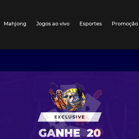
Mahjong
Jogos ao vivo
Esportes
Promoção
EXCLUSIVE
GANHE
20