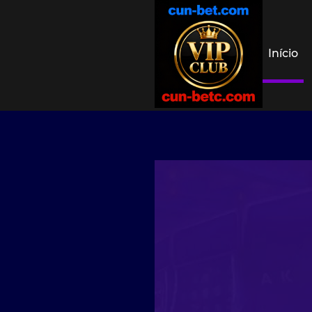
Início