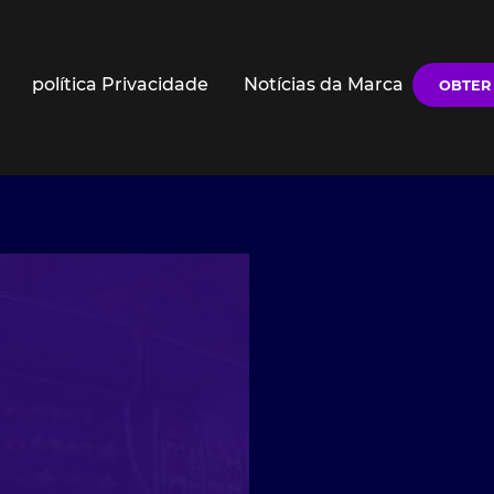
política Privacidade
Notícias da Marca
OBTER