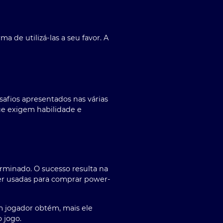
de utilizá-las a seu favor. A
afios apresentados nas várias
ue exigem habilidade e
rminado. O sucesso resulta na
er usadas para comprar power-
 jogador obtém, mais ele
 jogo.