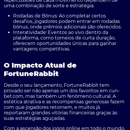
repercussões de cada movimento dependem de
uma combinação de sorte e estratégia.
Rodadas de Bônus
: Ao completar certos
desafios, jogadores podem entrar em rodadas
bônus, onde prêmios adicionais são oferecidos.
Interatividade
: Eventos ao vivo dentro da
plataforma, como torneios de curta duração,
oferecem oportunidades únicas para ganhar
vantagens competitivas.
O Impacto Atual de
FortuneRabbit
Desde o seu lançamento, FortuneRabbit tem
provado ser não apenas um dos favoritos em
cun-
bet.com
, mas também um fenômeno cultural. A
estética atrativa e as recompensas generosas fazem
com que jogadores retornem, e muitos já
reportaram grandes vitórias financeiras graças às
suas estratégias aguçadas.
Com a ascensão dos jogos online em todo o mundo,