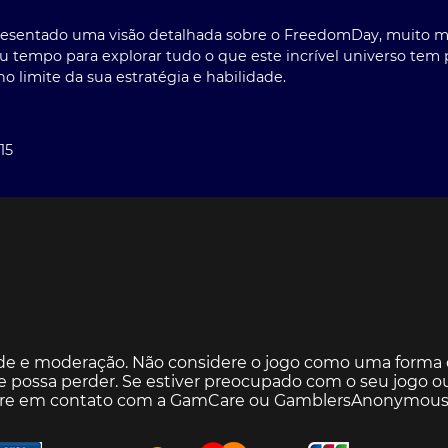
resentado uma visão detalhada sobre o FreedomDay, muito m
eu tempo para explorar tudo o que este incrível universo tem
o limite da sua estratégia e habilidade.
15
de e moderação. Não considere o jogo como uma forma d
 possa perder. Se estiver preocupado com o seu jogo ou 
tre em contato com a
GamCare
ou
GamblersAnonymou