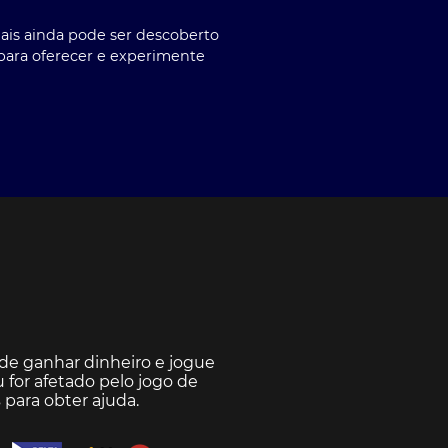
ais ainda pode ser descoberto
 para oferecer e experimente
e ganhar dinheiro e jogue
for afetado pelo jogo de
s
para obter ajuda.