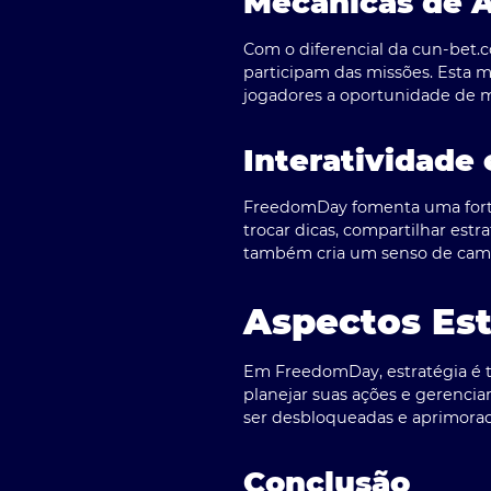
Mecânicas de 
Com o diferencial da
cun-bet.
participam das missões. Esta 
jogadores a oportunidade de m
Interatividade
FreedomDay fomenta uma forte 
trocar dicas, compartilhar estr
também cria um senso de ca
Aspectos Est
Em FreedomDay, estratégia é 
planejar suas ações e gerenci
ser desbloqueadas e aprimora
Conclusão