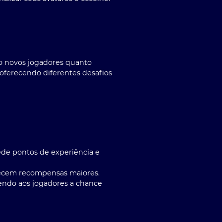
to novos jogadores quanto
 oferecendo diferentes desafios
ede pontos de experiência e
recem recompensas maiores.
cendo aos jogadores a chance