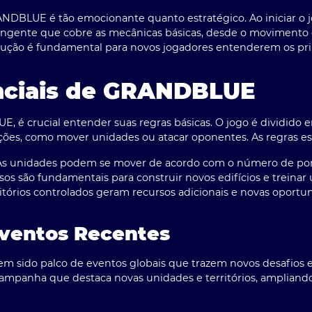
NDBLUE é tão emocionante quanto estratégico. Ao iniciar o j
rangente que cobre as mecânicas básicas, desde o movimento 
odução é fundamental para novos jogadores entenderem os prin
nciais de GRANDBLUE
, é crucial entender suas regras básicas. O jogo é dividido 
ações, como mover unidades ou atacar oponentes. As regras es
s unidades podem se mover de acordo com o número de pont
os são fundamentais para construir novos edifícios e treinar
itórios controlados geram recursos adicionais e novas oportu
ventos Recentes
sido palco de eventos globais que trazem novos desafios e
mpanha que destaca novas unidades e territórios, ampliando 