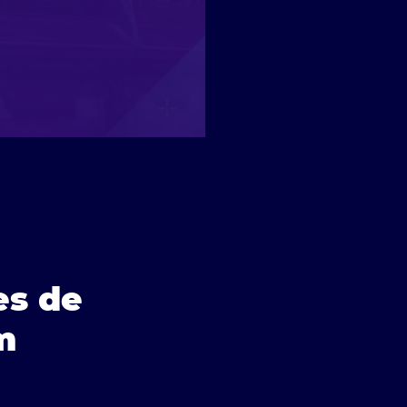
es de
m