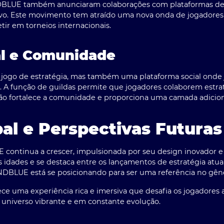
BLUE também anunciaram colaborações com plataformas de 
vo. Este movimento tem atraído uma nova onda de jogadores
tir em torneios internacionais.
al e Comunidade
go de estratégia, mas também uma plataforma social onde 
s. A função de guildas permite que jogadores colaborem est
ção fortalece a comunidade e proporciona uma camada adicion
al e Perspectivas Futuras
ontinua a crescer, impulsionada por seu design inovador e 
as idades e se destaca entre os lançamentos de estratégia atua
BLUE está se posicionando para ser uma referência no gêne
 uma experiência rica e imersiva que desafia os jogadores
niverso vibrante e em constante evolução.