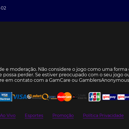
-02
de e moderação. Não considere o jogo como uma forma d
 possa perder. Se estiver preocupado com o seu jogo ou 
tre em contato com a
GamCare
ou
GamblersAnonymou
Ao Vivo
Esportes
Promoção
Política Privacidade