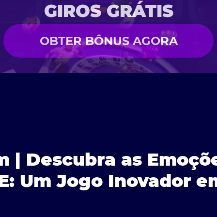
GIROS GRÁTIS
OBTER BÔNUS AGORA
m | Descubra as Emoçõ
: Um Jogo Inovador e