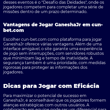
desses eventos é o "Desafio das Deidades", onde os
jogadores competem para completar uma série de
missões dentro de um prazo determinado.
Vantagens de Jogar GaneshaJr em cun-
bet.com
Escolher cun-bet.com como plataforma para jogar
GaneshaJr oferece várias vantagens. Além de uma
interface amigável, o site garante uma experiência
de jogo sem interrupções, com servidores robustos
que minimizam lag e tempo de inatividade. A
segurança também é uma prioridade, com medidas
rigorosas para proteger as informações dos
jogadores.
Dicas para Jogar com Eficácia
Para maximizar o potencial de sucesso em
GaneshaJr, é aconselhável que os jogadores formem
alianças estratégicas com outros usuários. A
colaboração em equipe pode ser um diferencial para