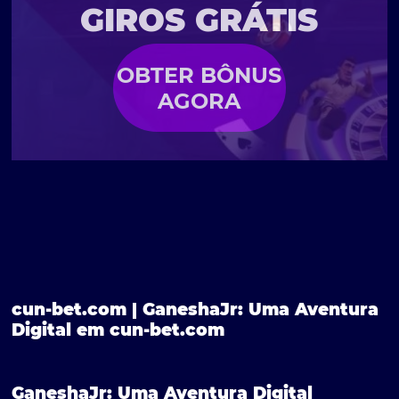
GIROS GRÁTIS
OBTER BÔNUS
AGORA
cun-bet.com | GaneshaJr: Uma Aventura
Digital em cun-bet.com
GaneshaJr: Uma Aventura Digital