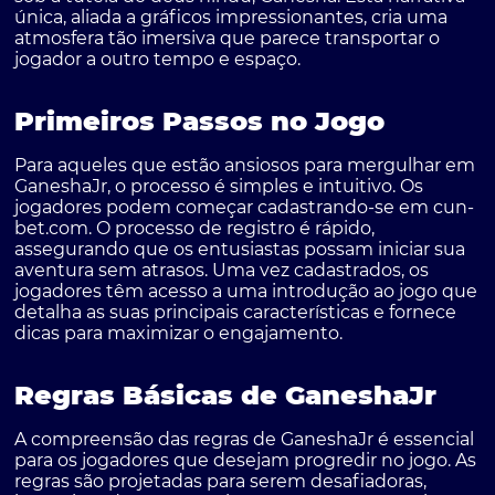
única, aliada a gráficos impressionantes, cria uma
atmosfera tão imersiva que parece transportar o
jogador a outro tempo e espaço.
Primeiros Passos no Jogo
Para aqueles que estão ansiosos para mergulhar em
GaneshaJr, o processo é simples e intuitivo. Os
jogadores podem começar cadastrando-se em
cun-
bet.com
. O processo de registro é rápido,
assegurando que os entusiastas possam iniciar sua
aventura sem atrasos. Uma vez cadastrados, os
jogadores têm acesso a uma introdução ao jogo que
detalha as suas principais características e fornece
dicas para maximizar o engajamento.
Regras Básicas de GaneshaJr
A compreensão das regras de GaneshaJr é essencial
para os jogadores que desejam progredir no jogo. As
regras são projetadas para serem desafiadoras,