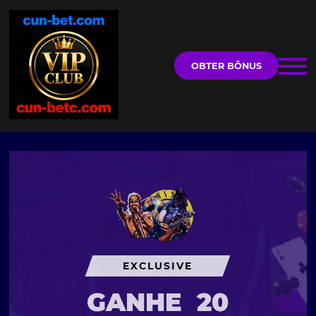
OBTER BÔNUS
EXCLUSIVE
GANHE
20