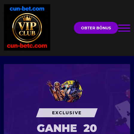
OBTER BÔNUS
EXCLUSIVE
GANHE
20