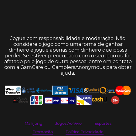
Jogue com responsabilidade e moderação. Não
considere o jogo como uma forma de ganhar
dinheiro e jogue apenas com dinheiro que possa
perder. Se estiver preocupado com o seu jogo ou for
afetado pelo jogo de outra pessoa, entre em contato
com a
GamCare
ou
GamblersAnonymous
para obter
ajuda.
Mahjong
Jogos Ao Vivo
Esportes
Promoção
Política Privacidade