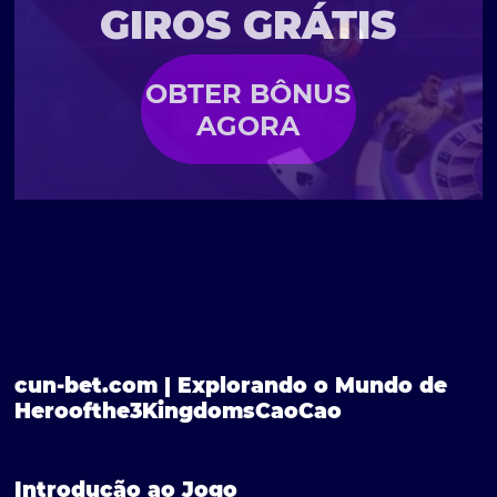
GIROS GRÁTIS
OBTER BÔNUS
AGORA
cun-bet.com | Explorando o Mundo de
Heroofthe3KingdomsCaoCao
Introdução ao Jogo