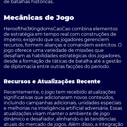
de batalhas históricas.
Mecânicas de Jogo
Heroofthe3KingdomsCaoCao combina elementos
de estratégia em tempo real com construções de
império, exigindo que os jogadores gerenciem
recursos, formem alianças e comandem exércitos. O
jogo oferece uma variedade de missões que
desafiam as habilidades estratégicas dos jogadores,
desde a formação de táticas de batalha até a gestão
de diplomacia entre outras facções do período.
Recursos e Atualizações Recente
Recentemente, o jogo tem recebido atualizações
significativas que adicionaram novos conteúdos,
incluindo campanhas adicionais, unidades especiais
e melhorias na inteligência artificial adversária. Essas
atualizações visam manter o ambiente de jogo
dinâmico e desafiador, alinhando-o às tendências
atuais do mercado de jogos. Além disso, a integração