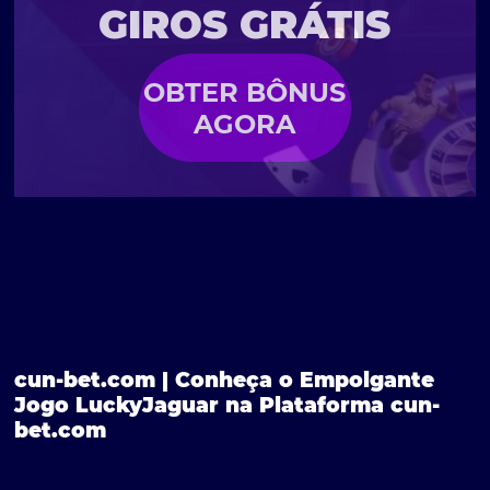
GIROS GRÁTIS
OBTER BÔNUS
AGORA
cun-bet.com | Conheça o Empolgante
Jogo LuckyJaguar na Plataforma cun-
bet.com