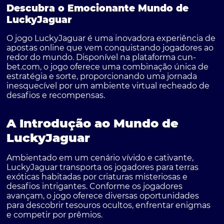
Descubra o Emocionante Mundo de
LuckyJaguar
O jogo
LuckyJaguar
é uma inovadora experiência de
apostas online que vem conquistando jogadores ao
redor do mundo. Disponível na plataforma
cun-
bet.com
, o jogo oferece uma combinação única de
estratégia e sorte, proporcionando uma jornada
inesquecível por um ambiente virtual recheado de
desafios e recompensas.
A Introdução ao Mundo de
LuckyJaguar
Ambientado em um cenário vívido e cativante,
LuckyJaguar transporta os jogadores para terras
exóticas habitadas por criaturas misteriosas e
desafios intrigantes. Conforme os jogadores
avançam, o jogo oferece diversas oportunidades
para descobrir tesouros ocultos, enfrentar enigmas
e competir por prêmios.