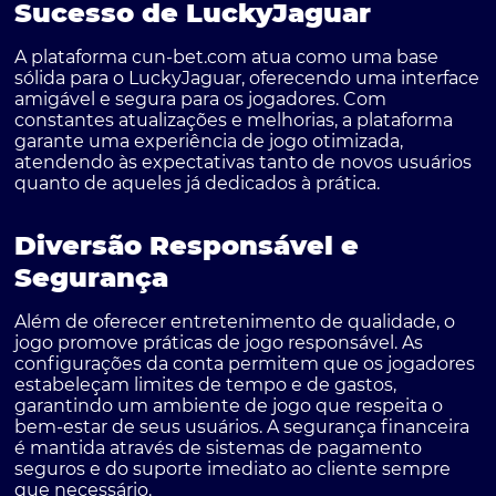
Sucesso de LuckyJaguar
A plataforma
cun-bet.com
atua como uma base
sólida para o LuckyJaguar, oferecendo uma interface
amigável e segura para os jogadores. Com
constantes atualizações e melhorias, a plataforma
garante uma experiência de jogo otimizada,
atendendo às expectativas tanto de novos usuários
quanto de aqueles já dedicados à prática.
Diversão Responsável e
Segurança
Além de oferecer entretenimento de qualidade, o
jogo promove práticas de jogo responsável. As
configurações da conta permitem que os jogadores
estabeleçam limites de tempo e de gastos,
garantindo um ambiente de jogo que respeita o
bem-estar de seus usuários. A segurança financeira
é mantida através de sistemas de pagamento
seguros e do suporte imediato ao cliente sempre
que necessário.