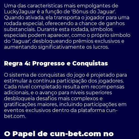
Uma das características mais empolgantes de
LuckyJaguar é a função de 'Bônus do Jaguar'.
Quando ativada, ela transporta o jogador para uma
rodada especial, oferecendo a chance de ganhos
substanciais. Durante esta rodada, símbolos
especiais podem aparecer, como o próprio símbolo
do 'Jaguar', desbloqueando prêmios exclusivos e
aumentando significativamente os lucros.
Regra 4: Progresso e Conquistas
O sistema de conquistas do jogo é projetado para
estimular a contínua participação dos jogadores.
Cada nível completado resulta em recompensas
adicionais, e o avanço para níveis superiores
desbloqueia desafios mais complexos e
gratificações maiores, incluindo participações em
eventos exclusivos dentro da plataforma
cun-
bet.com
.
O Papel de cun-bet.com no