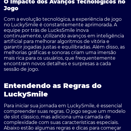
O Impacto dos Avanços Tecnológicos no
Jogo
Com a evolução tecnológica, a experiência de jogo
no LuckySmile é constantemente aprimorada. A
equipe por trás de LucksSmile inova
continuamente, utilizando avanços em inteligência
artificial para melhorar algoritmos de vitória e
garantir jogadas justas e equilibradas. Além disso, as
melhorias gráficas e sonoras criam uma imersão
mais rica para os usuários, que frequentemente
encontram novos detalhes e surpresas a cada
sessão de jogo.
Entendendo as Regras do
LuckySmile
Para iniciar sua jornada em LuckySmile, é essencial
compreender suas regras. O jogo segue um modelo
de slot clássico, mas adiciona uma camada de
complexidade com suas características especiais.
Abaixo estão algumas regras e dicas para começar