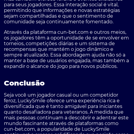
para seus jogadores. Essa interação social é vital,
permitindo que informações e novas estratégias
sejam compartilhadas e que o sentimento de
comunidade seja continuamente fomentado.
Através da plataforma
cun-bet.com
e outros meios,
os jogadores têm a oportunidade de se envolver em
torneios, competições diárias e um sistema de
recompensas que mantém o jogo dinâmico e
sempre atualizado. Essa abordagem ajuda não só a
manter a base de usuários engajada, mas também a
expandir o alcance do jogo para novos públicos.
Conclusão
Seja você um jogador casual ou um competidor
feroz, LuckySmile oferece uma experiência rica e
diversificada que é tanto amigável para iniciantes
quanto desafiadora para veteranos. À medida que
mais pessoas continuam a descobrir e adentrar este
mundo fascinante através de plataformas como
cun-bet.com
, a popularidade de LuckySmile