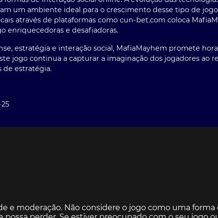
ram um ambiente ideal para o crescimento desse tipo de jogo
locais através de plataformas como cun-bet.com coloca Mafi
go enriquecedoras e desafiadoras.
se, estratégia e interação social, MafiaMayhem promete horas
Este jogo continua a capturar a imaginação dos jogadores ao
 de estratégia.
-25
de e moderação. Não considere o jogo como uma forma d
 possa perder. Se estiver preocupado com o seu jogo ou 