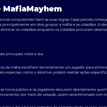
e MafiaMayhem
encial compreender bem as suas regras. Cada partida começa 
s principalmente em dois grupos: a máfia e os cidadãos. A id
 é eliminar os cidadãos enquanto os cidadãos procuram desmas
s principais: noite e dia.
ros da máfia escolhem secretamente um jogador para elimina
s especiais, como o detetive, podem realizar ações específic
se torna público e os jogadores discutem abertamente quem
tivamente, por meio de votação, quem será eliminado com b