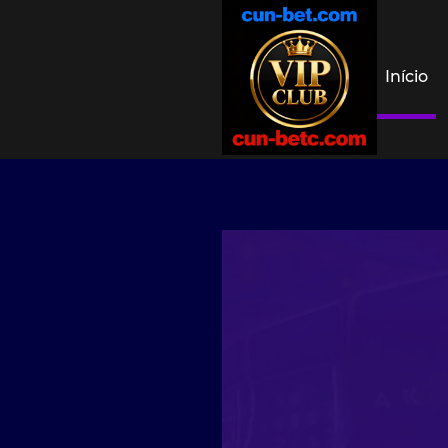
Início