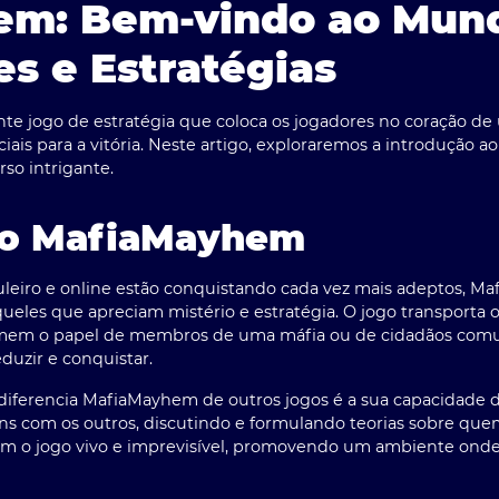
m: Bem-vindo ao Mun
s e Estratégias
jogo de estratégia que coloca os jogadores no coração de 
ciais para a vitória. Neste artigo, exploraremos a introdução ao
so intrigante.
ao MafiaMayhem
leiro e online estão conquistando cada vez mais adeptos, M
ueles que apreciam mistério e estratégia. O jogo transporta 
ssumem o papel de membros de uma máfia ou de cidadãos com
duzir e conquistar.
ferencia MafiaMayhem de outros jogos é a sua capacidade d
ns com os outros, discutindo e formulando teorias sobre quem
m o jogo vivo e imprevisível, promovendo um ambiente onde a