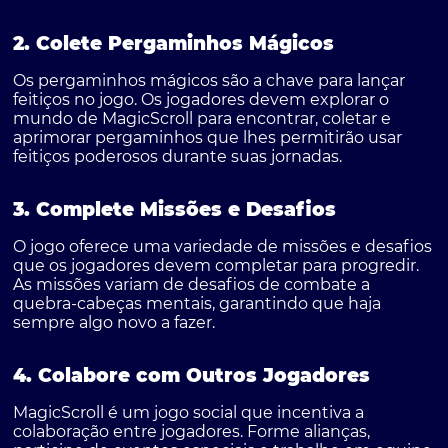
2. Colete Pergaminhos Mágicos
Os pergaminhos mágicos são a chave para lançar
feitiços no jogo. Os jogadores devem explorar o
mundo de MagicScroll para encontrar, coletar e
aprimorar pergaminhos que lhes permitirão usar
feitiços poderosos durante suas jornadas.
3. Complete Missões e Desafios
O jogo oferece uma variedade de missões e desafios
que os jogadores devem completar para progredir.
As missões variam de desafios de combate a
quebra-cabeças mentais, garantindo que haja
sempre algo novo a fazer.
4. Colabore com Outros Jogadores
MagicScroll é um jogo social que incentiva a
colaboração entre jogadores. Forme alianças,