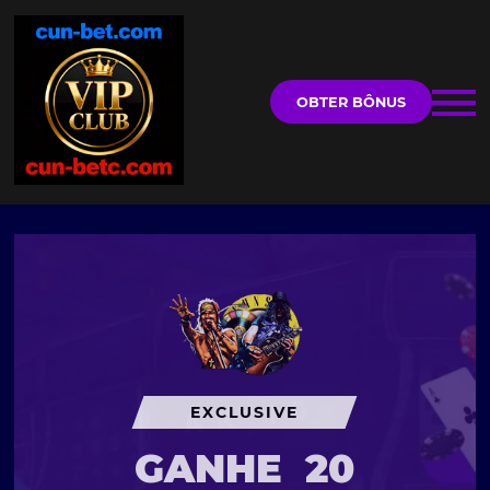
OBTER BÔNUS
EXCLUSIVE
GANHE
20