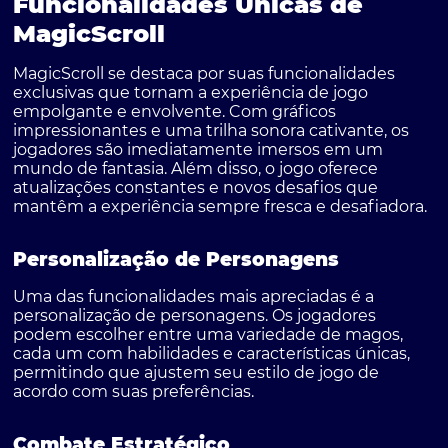
Funcionalidades Únicas de
MagicScroll
MagicScroll se destaca por suas funcionalidades
exclusivas que tornam a experiência de jogo
empolgante e envolvente. Com gráficos
impressionantes e uma trilha sonora cativante, os
jogadores são imediatamente imersos em um
mundo de fantasia. Além disso, o jogo oferece
atualizações constantes e novos desafios que
mantêm a experiência sempre fresca e desafiadora.
Personalização de Personagens
Uma das funcionalidades mais apreciadas é a
personalização de personagens. Os jogadores
podem escolher entre uma variedade de magos,
cada um com habilidades e características únicas,
permitindo que ajustem seu estilo de jogo de
acordo com suas preferências.
Combate Estratégico