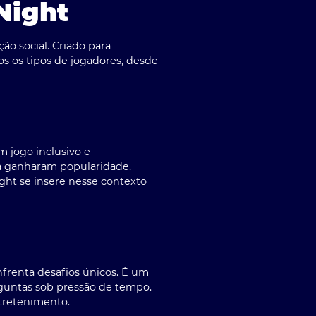
Night
ão social. Criado para
s os tipos de jogadores, desde
 jogo inclusivo e
ta ganharam popularidade,
ght se insere nesse contexto
nfrenta desafios únicos. É um
rguntas sob pressão de tempo.
ntretenimento.