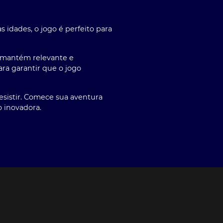
s idades, o jogo é perfeito para
e mantém relevante e
ra garantir que o jogo
resistir. Comece sua aventura
o inovadora.