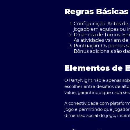
Regras Básicas
Configuração:
Antes de 
jogado em equipes ou i
Dinâmica de Turnos:
Em 
As atividades variam de 
Pontuação:
Os pontos sã
Bônus adicionais são dad
Elementos de E
O PartyNight não é apenas so
escolher entre desafios de alt
value, garantindo que cada sess
A conectividade com platafor
jogo e permitindo que jogador
dimensão social do jogo, ince