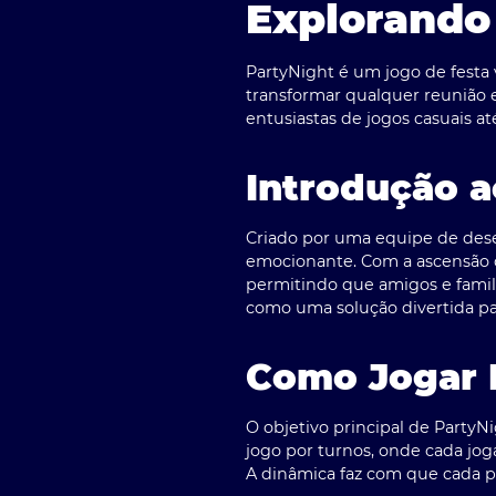
Explorando
PartyNight é um jogo de festa 
transformar qualquer reunião e
entusiastas de jogos casuais a
Introdução a
Criado por uma equipe de dese
emocionante. Com a ascensão d
permitindo que amigos e famil
como uma solução divertida par
Como Jogar 
O objetivo principal de PartyN
jogo por turnos, onde cada jo
A dinâmica faz com que cada pa