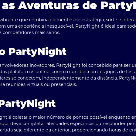
 as Aventuras de Party
vibrante que combina elementos de estratégia, sorte e interaç
m uma experiência inesquecível, PartyNight é ideal para todo
té competidores mais sérios.
o PartyNight
nvolvedores inovadores, PartyNight foi concebido para ser um
as plataformas online, como o cun-bet.com, os jogos de fes
iares se conectem, independentemente da distância. PartyNi
a reuniões virtuais ou presenciais.
PartyNight
ight é coletar o maior número de pontos possível enquanto e
gador deve completar atividades específicas ou responder pe
rtida seja diferente da anterior, proporcionando horas de e