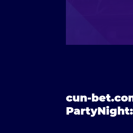
cun-bet.co
PartyNight: