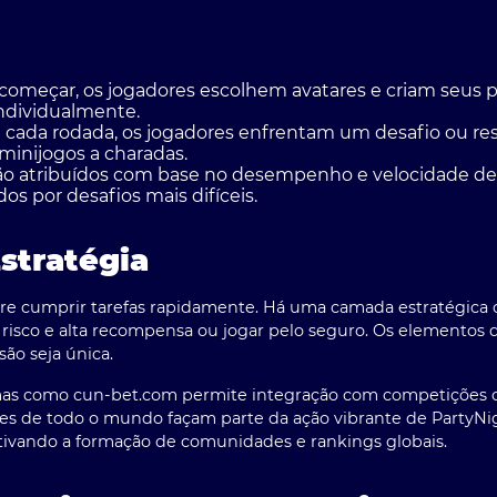
começar, os jogadores escolhem avatares e criam seus pe
ndividualmente.
cada rodada, os jogadores enfrentam um desafio ou r
minijogos a charadas.
o atribuídos com base no desempenho e velocidade de c
os por desafios mais difíceis.
stratégia
bre cumprir tarefas rapidamente. Há uma camada estratégica
o risco e alta recompensa ou jogar pelo seguro. Os elementos
ão seja única.
mas como cun-bet.com permite integração com competições o
es de todo o mundo façam parte da ação vibrante de PartyNig
ntivando a formação de comunidades e rankings globais.