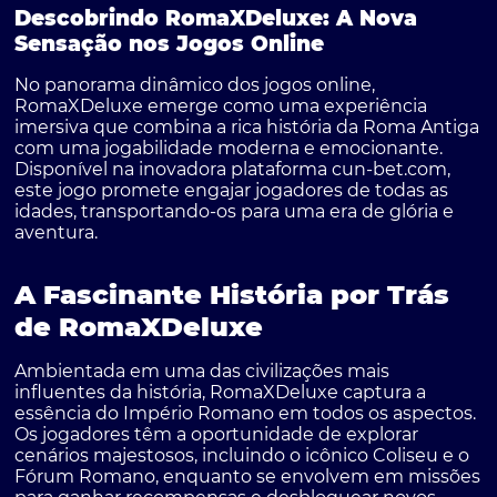
Descobrindo RomaXDeluxe: A Nova
Sensação nos Jogos Online
No panorama dinâmico dos jogos online,
RomaXDeluxe
emerge como uma experiência
imersiva que combina a rica história da Roma Antiga
com uma jogabilidade moderna e emocionante.
Disponível na inovadora plataforma
cun-bet.com
,
este jogo promete engajar jogadores de todas as
idades, transportando-os para uma era de glória e
aventura.
A Fascinante História por Trás
de RomaXDeluxe
Ambientada em uma das civilizações mais
influentes da história, RomaXDeluxe captura a
essência do Império Romano em todos os aspectos.
Os jogadores têm a oportunidade de explorar
cenários majestosos, incluindo o icônico Coliseu e o
Fórum Romano, enquanto se envolvem em missões