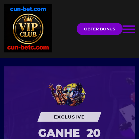
OBTER BÔNUS
EXCLUSIVE
GANHE
20