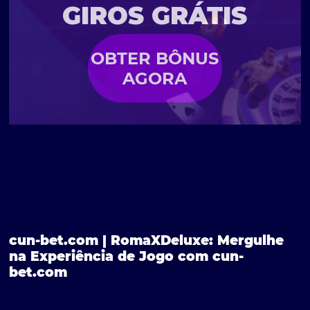
GIROS GRÁTIS
OBTER BÔNUS
AGORA
cun-bet.com | RomaXDeluxe: Mergulhe
na Experiência de Jogo com cun-
bet.com