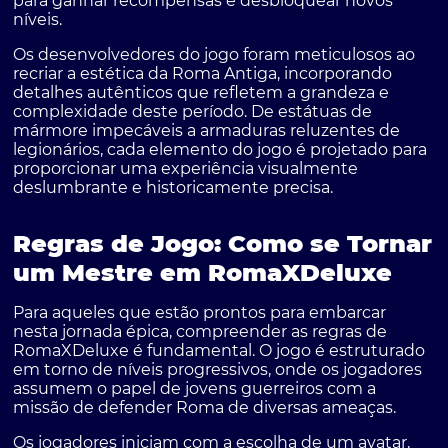
para ganhar recompensas e desbloquear novos
níveis.
Os desenvolvedores do jogo foram meticulosos ao
recriar a estética da Roma Antiga, incorporando
detalhes autênticos que refletem a grandeza e
complexidade deste período. De estátuas de
mármore impecáveis a armaduras reluzentes de
legionários, cada elemento do jogo é projetado para
proporcionar uma experiência visualmente
deslumbrante e historicamente precisa.
Regras de Jogo: Como se Tornar
um Mestre em RomaXDeluxe
Para aqueles que estão prontos para embarcar
nesta jornada épica, compreender as regras de
RomaXDeluxe é fundamental. O jogo é estruturado
em torno de níveis progressivos, onde os jogadores
assumem o papel de jovens guerreiros com a
missão de defender Roma de diversas ameaças.
Os jogadores iniciam com a escolha de um avatar,