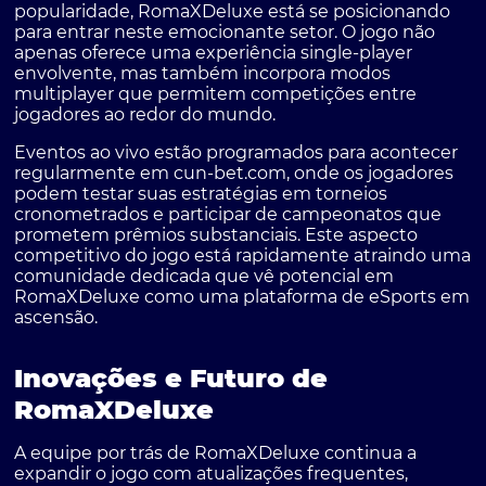
popularidade, RomaXDeluxe está se posicionando
para entrar neste emocionante setor. O jogo não
apenas oferece uma experiência single-player
envolvente, mas também incorpora modos
multiplayer que permitem competições entre
jogadores ao redor do mundo.
Eventos ao vivo estão programados para acontecer
regularmente em
cun-bet.com
, onde os jogadores
podem testar suas estratégias em torneios
cronometrados e participar de campeonatos que
prometem prêmios substanciais. Este aspecto
competitivo do jogo está rapidamente atraindo uma
comunidade dedicada que vê potencial em
RomaXDeluxe como uma plataforma de eSports em
ascensão.
Inovações e Futuro de
RomaXDeluxe
A equipe por trás de RomaXDeluxe continua a
expandir o jogo com atualizações frequentes,