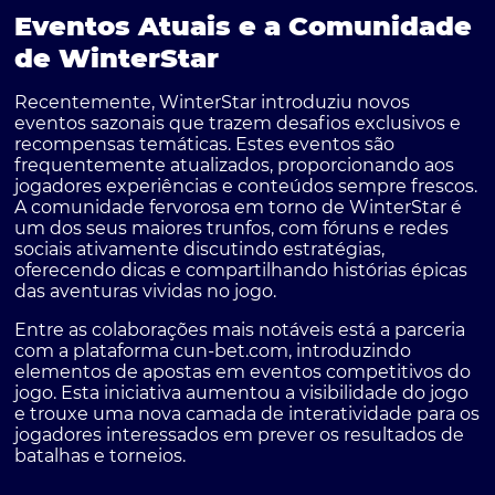
Eventos Atuais e a Comunidade
de WinterStar
Recentemente, WinterStar introduziu novos
eventos sazonais que trazem desafios exclusivos e
recompensas temáticas. Estes eventos são
frequentemente atualizados, proporcionando aos
jogadores experiências e conteúdos sempre frescos.
A comunidade fervorosa em torno de WinterStar é
um dos seus maiores trunfos, com fóruns e redes
sociais ativamente discutindo estratégias,
oferecendo dicas e compartilhando histórias épicas
das aventuras vividas no jogo.
Entre as colaborações mais notáveis está a parceria
com a plataforma cun-bet.com, introduzindo
elementos de apostas em eventos competitivos do
jogo. Esta iniciativa aumentou a visibilidade do jogo
e trouxe uma nova camada de interatividade para os
jogadores interessados em prever os resultados de
batalhas e torneios.