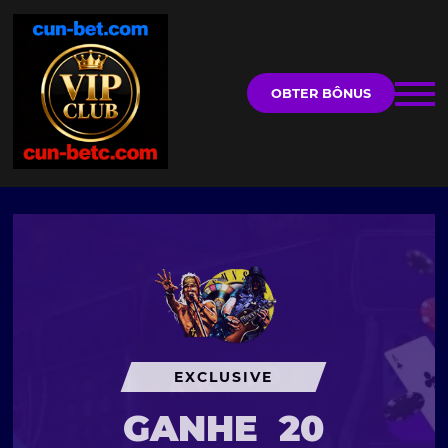
OBTER BÔNUS
EXCLUSIVE
GANHE
20